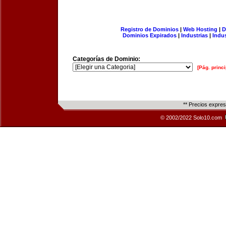
Registro de Dominios
|
Web Hosting
|
D
Dominios Expirados
|
Industrias
|
Indu
Categorías de Dominio:
[Pág. princi
** Precios expre
© 2002/2022 Solo10.com