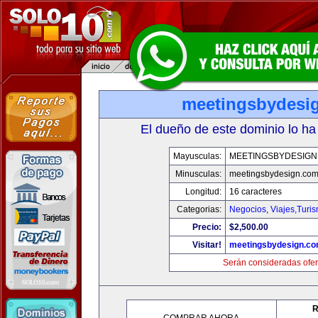
meetingsbydesi
El dueño de este dominio lo ha
Mayusculas:
MEETINGSBYDESIGN
Minusculas:
meetingsbydesign.co
Longitud:
16 caracteres
Categorias:
Negocios
,
Viajes,Turi
Precio:
$2,500.00
Visitar!
meetingsbydesign.c
Serán consideradas ofer
R