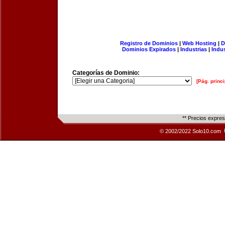
Registro de Dominios
|
Web Hosting
|
D
Dominios Expirados
|
Industrias
|
Indu
Categorías de Dominio:
[Pág. princi
** Precios expre
© 2002/2022 Solo10.com