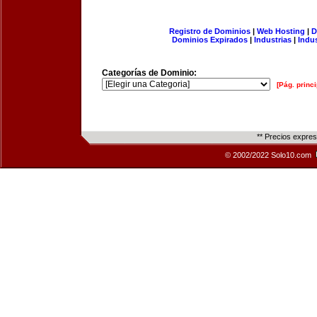
Registro de Dominios
|
Web Hosting
|
D
Dominios Expirados
|
Industrias
|
Indu
Categorías de Dominio:
[Pág. princi
** Precios expre
© 2002/2022 Solo10.com