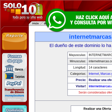
internetmarca
El dueño de este dominio lo ha
Mayusculas:
INTERNETMAR
Minusculas:
internetmarcas.
Longitud:
14 caracteres
Categorias:
Internet
,
Marcas 
Precio:
Realizar una ofe
Visitar!
internetmarcas
Serán consideradas ofer
Realizar una Oferta