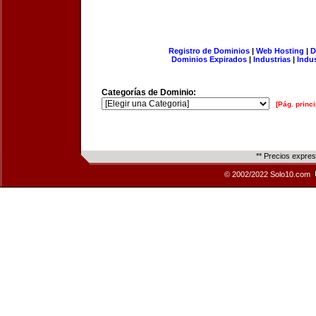
Registro de Dominios
|
Web Hosting
|
D
Dominios Expirados
|
Industrias
|
Indu
Categorías de Dominio:
[Pág. princi
** Precios expre
© 2002/2022 Solo10.com