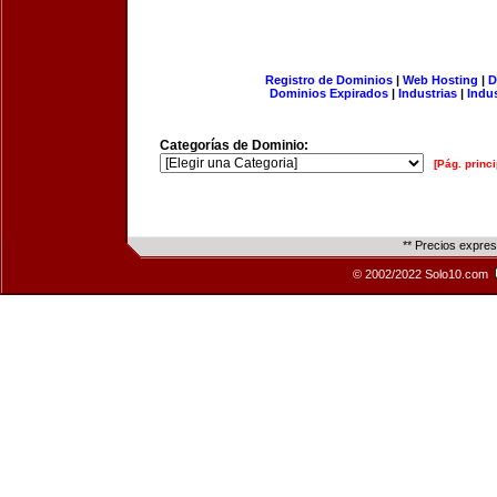
Registro de Dominios
|
Web Hosting
|
D
Dominios Expirados
|
Industrias
|
Indu
Categorías de Dominio:
[Pág. princi
** Precios expre
© 2002/2022 Solo10.com