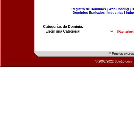
Registro de Dominios
|
Web Hosting
|
D
Dominios Expirados
|
Industrias
|
Indu
Categorías de Dominio:
[Pág. princi
** Precios expre
© 2002/2022 Solo10.com