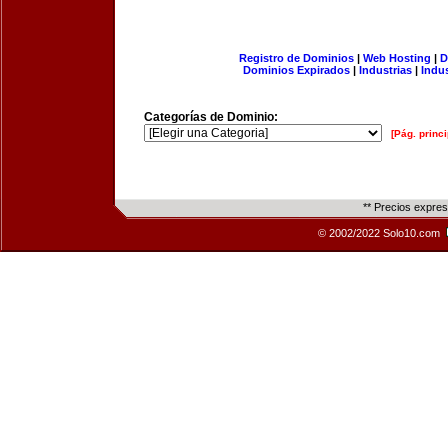
Registro de Dominios
|
Web Hosting
|
D
Dominios Expirados
|
Industrias
|
Indu
Categorías de Dominio:
[Pág. princi
** Precios expre
© 2002/2022 Solo10.com