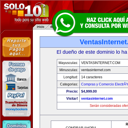
VentasInterne
El dueño de este dominio lo ha
Mayusculas:
VENTASINTERNET.COM
Minusculas:
ventasinternet.com
Longitud:
14 caracteres
Categorias:
Compras y Comercio ElectrÃ³
Precio:
$4,999.00
Visitar!
ventasinternet.com
Serán consideradas ofer
R