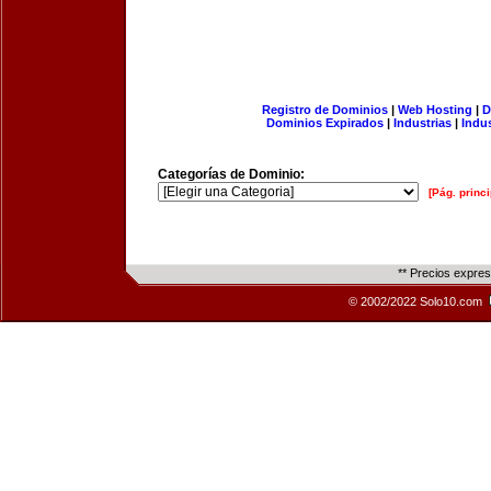
Registro de Dominios
|
Web Hosting
|
D
Dominios Expirados
|
Industrias
|
Indu
Categorías de Dominio:
[Pág. princi
** Precios expre
© 2002/2022 Solo10.com