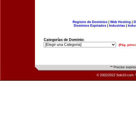
Registro de Dominios
|
Web Hosting
|
D
Dominios Expirados
|
Industrias
|
Indu
Categorías de Dominio:
[Pág. princi
** Precios expre
© 2002/2022 Solo10.com