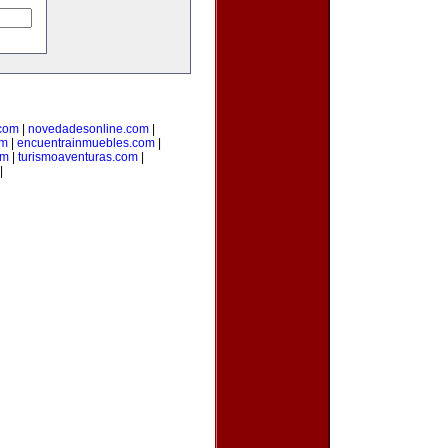
.com
|
novedadesonline.com
|
om
|
encuentrainmuebles.com
|
om
|
turismoaventuras.com
|
|