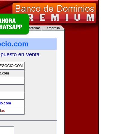
ocio.com
 puesto en Venta
EGOCIO.COM
o.com
io.com
tas