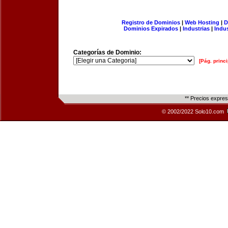
Registro de Dominios
|
Web Hosting
|
D
Dominios Expirados
|
Industrias
|
Indu
Categorías de Dominio:
[Pág. princi
** Precios expre
© 2002/2022 Solo10.com