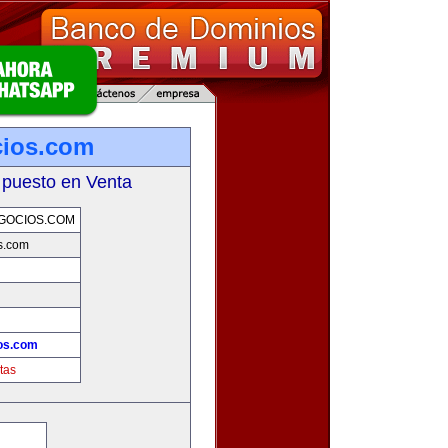
cios.com
 puesto en Venta
GOCIOS.COM
s.com
os.com
tas