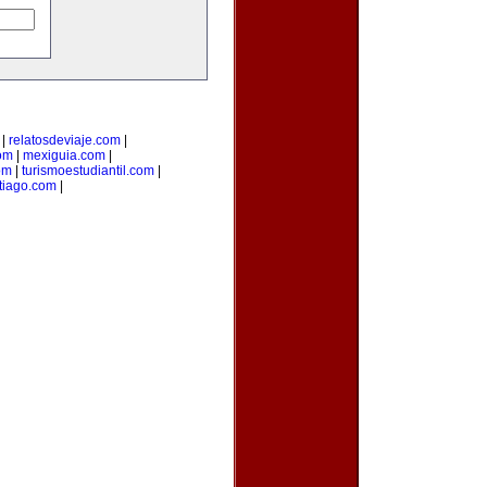
|
relatosdeviaje.com
|
com
|
mexiguia.com
|
om
|
turismoestudiantil.com
|
tiago.com
|