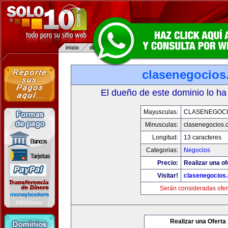
clasenegocios
El dueño de este dominio lo ha
Mayusculas:
CLASENEGOC
Minusculas:
clasenegocios.
Longitud:
13 caracteres
Categorias:
Negocios
Precio:
Realizar una of
Visitar!
clasenegocios
Serán consideradas ofer
Realizar una Oferta