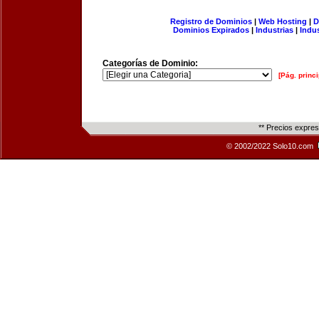
Registro de Dominios
|
Web Hosting
|
D
Dominios Expirados
|
Industrias
|
Indu
Categorías de Dominio:
[Pág. princi
** Precios expre
© 2002/2022 Solo10.com