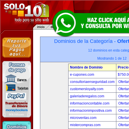
Dominios de la Categoría -
Ofer
12 dominios en esta categ
Mostrando 1 de 12
Nombre de Dominio
Precio
e-cupones.com
$750.
consultoriaenseguridad.com
Oferta
customersloyalty.com
Oferta
galeriaderegalos.com
Oferta
informacioncontable.com
Oferta
informacionimpositiva.com
Oferta
microventas.com
Oferta
mistercompras.com
Oferta