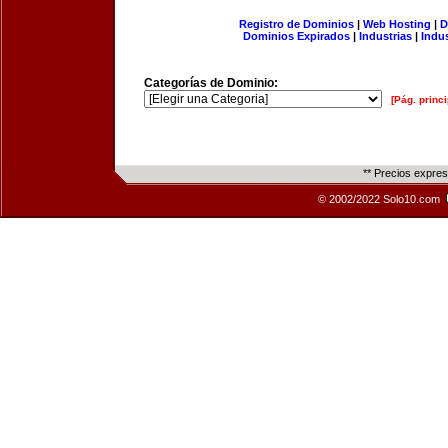
Registro de Dominios
|
Web Hosting
|
D
Dominios Expirados
|
Industrias
|
Indu
Categorías de Dominio:
[Pág. princi
** Precios expre
© 2002/2022 Solo10.com